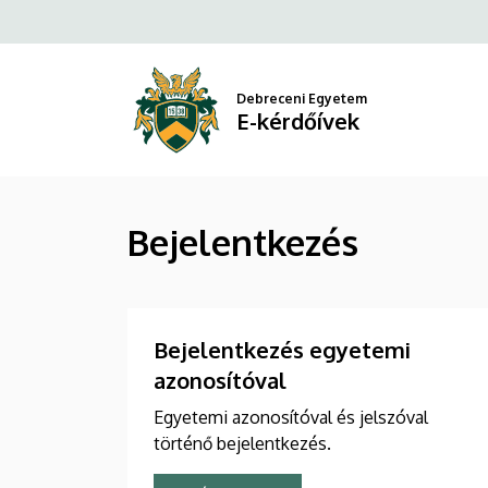
Bejelentkezés
Ugrás
a
|
tartalomra
E-
Debreceni Egyetem
E-kérdőívek
kérdőívek
Bejelentkezés
Bejelentkezés egyetemi
azonosítóval
Egyetemi azonosítóval és jelszóval
történő bejelentkezés.