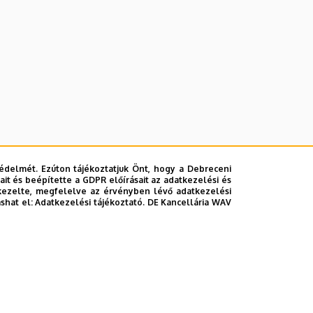
édelmét. Ezúton tájékoztatjuk Önt, hogy a Debreceni
it és beépítette a GDPR előírásait az adatkezelési és
kezelte, megfelelve az érvényben lévő adatkezelési
ashat el:
Adatkezelési tájékoztató.
DE Kancellária WAV