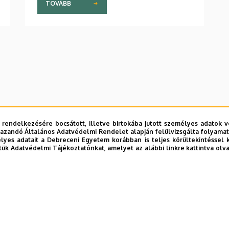
TOVÁBB
 rendelkezésére bocsátott, illetve birtokába jutott személyes adatok v
azandó Általános Adatvédelmi Rendelet alapján felülvizsgálta folyamata
yes adatait a Debreceni Egyetem korábban is teljes körültekintéssel 
tük Adatvédelmi Tájékoztatónkat, amelyet az alábbi linkre kattintva olv