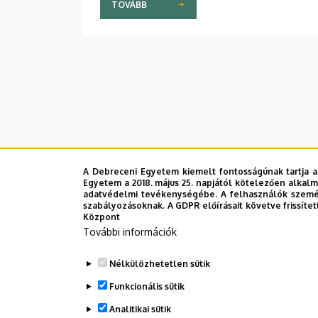
TOVÁBB
A Debreceni Egyetem kiemelt fontosságúnak tartja a
Egyetem a 2018. május 25. napjától kötelezően alkalm
adatvédelmi tevékenységébe. A felhasználók személ
szabályozásoknak. A GDPR előírásait követve frissítet
Központ
További információk
Nélkülözhetetlen sütik
Funkcionális sütik
Analitikai sütik