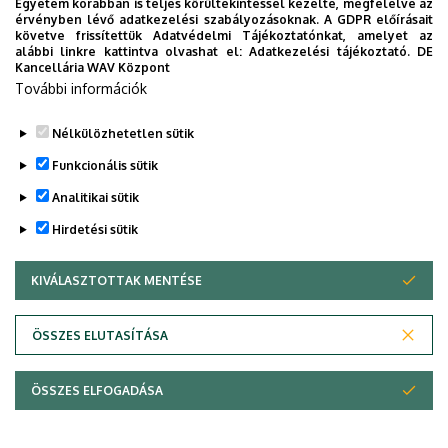
Egyetem korábban is teljes körültekintéssel kezelte, megfelelve az
érvényben lévő adatkezelési szabályozásoknak. A GDPR előírásait
követve frissítettük Adatvédelmi Tájékoztatónkat, amelyet az
alábbi linkre kattintva olvashat el:
Adatkezelési tájékoztató.
DE
Kancellária WAV Központ
További információk
Nélkülözhetetlen sütik
Funkcionális sütik
Analitikai sütik
Hirdetési sütik
KIVÁLASZTOTTAK MENTÉSE
WITHDRAW CONSENT
Adatvédelem
Adatvédelem
ÖSSZES ELUTASÍTÁSA
Technikai információk
ÖSSZES ELFOGADÁSA
Copyright © 2026 Unideb