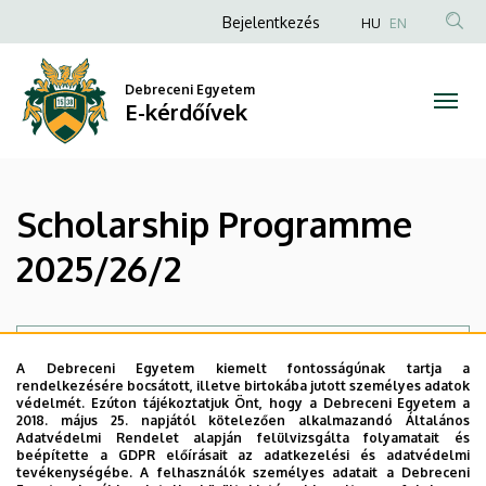
Scholarship
Ugrás
Anonim
Bejelentkezés
HU
EN
a
Felhasználói
Programme
tartalomra
fiók
Debreceni Egyetem
2025/26/2
E-kérdőívek
menüje
|
E-
Scholarship Programme
kérdőívek
2025/26/2
Állapotüzenet
Sajnáljuk ... Ez az űrlap jelenleg le van zárva.
A Debreceni Egyetem kiemelt fontosságúnak tartja a
rendelkezésére bocsátott, illetve birtokába jutott személyes adatok
védelmét. Ezúton tájékoztatjuk Önt, hogy a Debreceni Egyetem a
2018. május 25. napjától kötelezően alkalmazandó Általános
Adatvédelmi Rendelet alapján felülvizsgálta folyamatait és
beépítette a GDPR előírásait az adatkezelési és adatvédelmi
tevékenységébe. A felhasználók személyes adatait a Debreceni