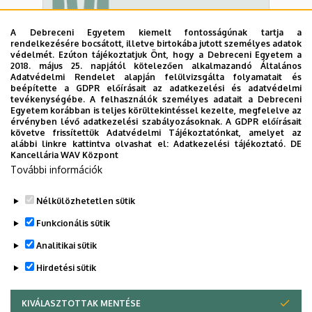
Magyar
A Debreceni Egyetem kiemelt fontosságúnak tartja a
rendelkezésére bocsátott, illetve birtokába jutott személyes adatok
védelmét. Ezúton tájékoztatjuk Önt, hogy a Debreceni Egyetem a
2018. május 25. napjától kötelezően alkalmazandó Általános
Adatvédelmi Rendelet alapján felülvizsgálta folyamatait és
beépítette a GDPR előírásait az adatkezelési és adatvédelmi
tevékenységébe. A felhasználók személyes adatait a Debreceni
Egyetem korábban is teljes körültekintéssel kezelte, megfelelve az
érvényben lévő adatkezelési szabályozásoknak. A GDPR előírásait
követve frissítettük Adatvédelmi Tájékoztatónkat, amelyet az
Français
alábbi linkre kattintva olvashat el:
Adatkezelési tájékoztató.
DE
Kancellária WAV Központ
További információk
Nélkülözhetetlen sütik
Last update:
2025. 11. 26. 10:38
Funkcionális sütik
Analitikai sütik
Hirdetési sütik
KIVÁLASZTOTTAK MENTÉSE
WITHDRAW CONSENT