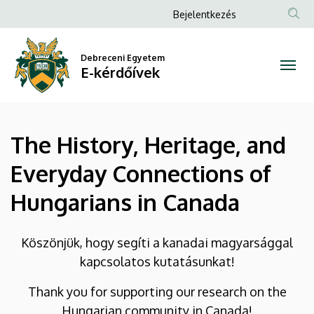
The
Ugrás
Anonim
Bejelentkezés
a
Felhasználói
History,
tartalomra
fiók
Debreceni Egyetem
Heritage,
E-kérdőívek
menüje
and
Everyday
The History, Heritage, and
Connections
Everyday Connections of
of
Hungarians in Canada
Hungarians
in
Köszönjük, hogy segíti a kanadai magyarsággal
kapcsolatos kutatásunkat!
Canada
Thank you for supporting our research on the
|
Hungarian community in Canada!